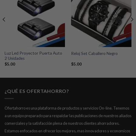
Añadir
Añadir
a la
a la
lista de
lista de
deseos
deseos
Luz Led Proyector Puerta Auto
Reloj Set Caballero Negro
2 Unidades
$
5.00
$
5.00
¿QUÉ ES OFERTAHORRO?
Ofertahorro es una plataforma de productos y servicios On-line. Tenemos
a un equipo preparado para respaldar las publicaciones de nuestros aliados
comerciales y la satisfacción plena de nuestros clientes ahorradores.
Estamos enfocados en ofrecer los mejores, mas innovadores y economicos