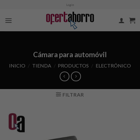
Skip
Login
to
content
Cámara para automóvil
INICIO
/
TIENDA
/
PRODUCTOS
/
ELECTRÓNICO
FILTRAR
Añadir
a la