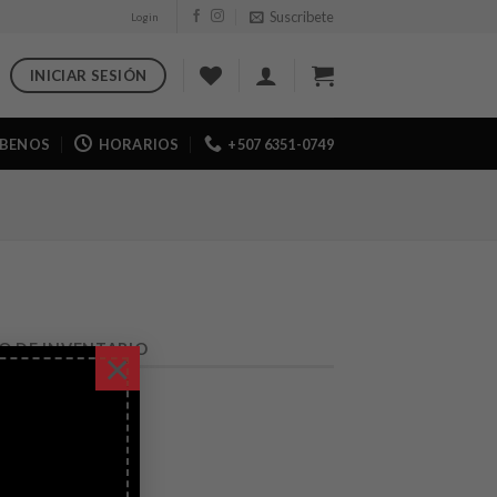
Suscribete
Login
INICIAR SESIÓN
IBENOS
HORARIOS
+507 6351-0749
O DE INVENTARIO
×
e deseos