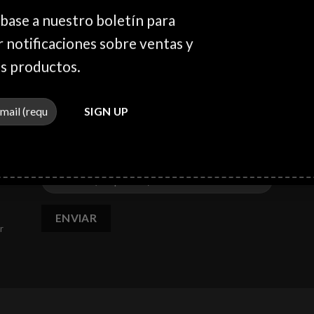
base a nuestro boletín para
r notificaciones sobre ventas y
s productos.
SUSCRIBETE Y RECIBE NUESTRAS
EN
OFERTAS
os
Suscribete y conoce las mejores ofertas de
dar
servicios y artículos en Panamá.
r