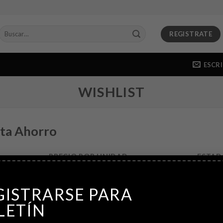
Buscar
REGISTRATE
por:
ESCR
WISHLIST
rta Ahorro
PRECIO POR UNIDAD
ESTAD
GISTRARSE PARA
an añadido productos a la lista d
LETÍN