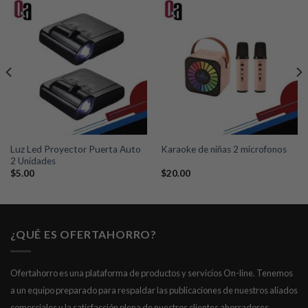
Añadir
Añadir
a la
a la
lista de
lista de
deseos
deseos
Luz Led Proyector Puerta Auto
Karaoke de niñas 2 microfonos
2 Unidades
$
5.00
$
20.00
¿QUÉ ES OFERTAHORRO?
Ofertahorro es una plataforma de productos y servicios On-line. Tenemos
a un equipo preparado para respaldar las publicaciones de nuestros aliados
comerciales y la satisfacción plena de nuestros clientes ahorradores.