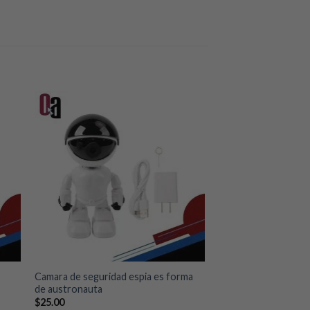
dir
Añadir
a
a la
 de
lista de
eos
deseos
+
Camara de seguridad espia es forma
de austronauta
$
25.00