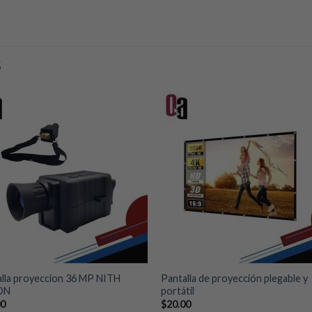
S
Añadir
Aña
a la
a l
lista de
lista
deseos
des
+
lla proyeccion 36 MP NITH
Pantalla de proyección plegable y
ON
portátil
00
$
20.00