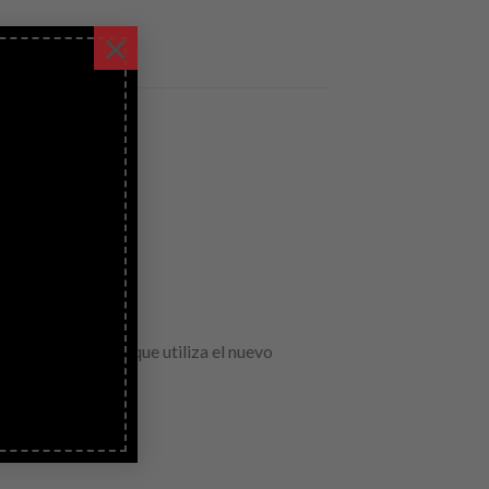
×
ador USB tipo C) que utiliza el nuevo
tados