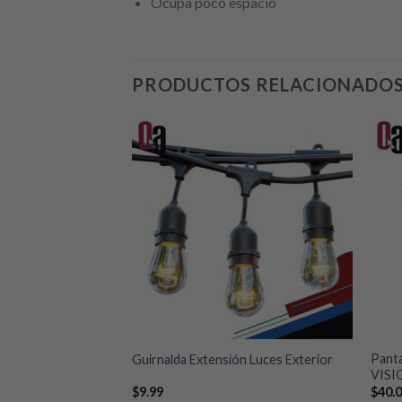
Ocupa poco espacio
PRODUCTOS RELACIONADO
Añadir
Añadir
a la
a la
lista de
lista de
deseos
deseos
+
+
Panta
 2 wireless dual 6.5
Guirnalda Extensión Luces Exterior
VISI
$
9.99
$
40.