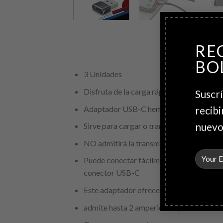
RE
BO
3 Unidades
Disfruta de la carga rápida y segura
Suscrí
Adaptador USB-C hembra a USB-A mac
recibi
nuevo
Sirve para cargar o transferir datos
NO admitirá la transmisión de señales de
Puede conectar fácilmente cualquier peri
conector USB-C
Este adaptador ofrece velocidades de tr
admite hasta 2 amperios de potencia de s