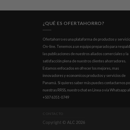
¿QUÉ ES OFERTAHORRO?
Ofertahorro es una plataforma de productos y servici
On-line. Tenemos a un equipo preparado para respal
las publicaciones de nuestros aliados comerciales y la
satisfacción plena de nuestros clientes ahorradores.
Estamos enfocados en ofrecer los mejores, mas
innovadores y economicos productos y servicios de
Panamá.
Si quieres saber más puedes contactarnos po
nuestras RRSS, nuestro chat en Línea o vía Whatsapp al
+507 6351-0749
CONTACTO
Copyright ©
ALC 2026