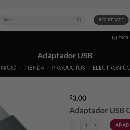
Buscar
REGISTRATE
por:
ESCR
Adaptador USB
INICIO
/
TIENDA
/
PRODUCTOS
/
ELECTRÓNIC
3.00
$
Adaptador USB 
Añadir
a la
lista de
Adaptador USB cantidad
deseos
AÑADI