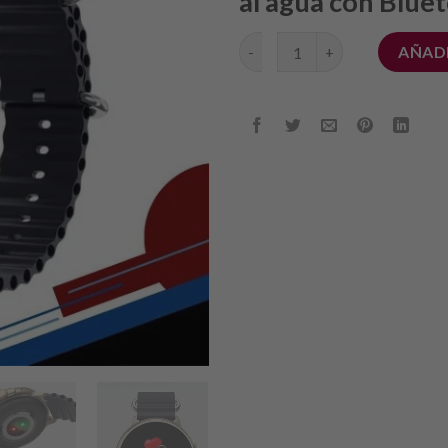
al agua con Blue
SmartWatch LC306 cantidad
AÑADI