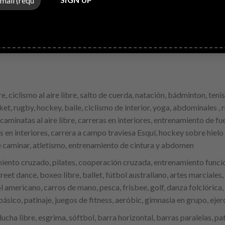
, ciclismo al aire libre, salto de cuerda, natación, bádminton, ten
icket, rugby, hockey, baile, ciclismo de interior, yoga, abdominales ,
caminatas al aire libre, carreras en interiores, entrenamiento de f
tas en interiores, carrera a campo traviesa Esquí, hockey sobre h
 caminar, atletismo, entrenamiento de cintura y abdomen
miento cruzado, pilates, cooperación cruzada, entrenamiento funcion
street dance, boxeo libre, ballet, fútbol australiano, artes marciale
 americano, carros de mano, pesca, frisbee, golf, danza folclórica,
sico, patinaje, juegos de fitness, aeróbic, gimnasia en grupo, ejerc
lucha libre, esgrima, sóftbol, ​​barra horizontal, barras paralelas, p