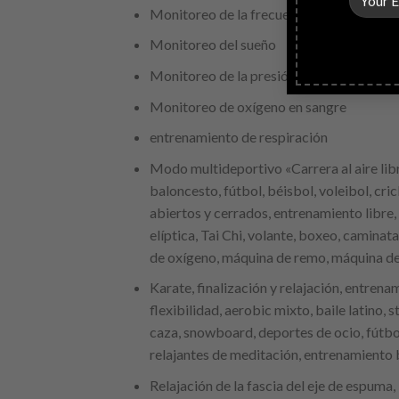
Monitoreo de la frecuencia cardíaca
Monitoreo del sueño
Monitoreo de la presión arterial
Monitoreo de oxígeno en sangre
entrenamiento de respiración
Modo multideportivo «Carrera al aire libre
baloncesto, fútbol, ​​béisbol, voleibol, cr
abiertos y cerrados, entrenamiento libre, 
elíptica, Tai Chi, volante, boxeo, camina
de oxígeno, máquina de remo, máquina de
Karate, finalización y relajación, entrena
flexibilidad, aerobic mixto, baile latino, 
caza, snowboard, deportes de ocio, fútbol
relajantes de meditación, entrenamiento bá
Relajación de la fascia del eje de espuma, 