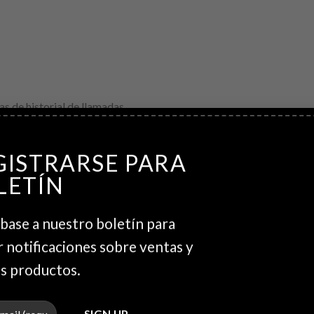
s de historial de llamadas
GISTRARSE PARA
LETÍN
etooth
base a nuestro boletín para
r notificaciones sobre ventas y
de pasos
s productos.