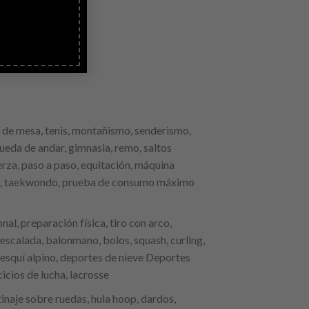
is de mesa, tenis, montañismo, senderismo,
 rueda de andar, gimnasia, remo, saltos
uerza, paso a paso, equitación, máquina
ielo , taekwondo, prueba de consumo máximo
al, preparación física, tiro con arco,
s, escalada, balonmano, bolos, squash, curling,
 esquí alpino, deportes de nieve Deportes
icios de lucha, lacrosse
atinaje sobre ruedas, hula hoop, dardos,