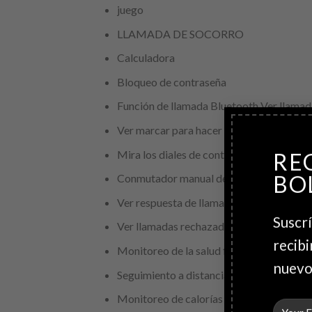
juego
LLAMADA DE SOCORRO
Calculadora
Bloqueo de contraseña
Función de llamada Bluetooth Ver llamada
Ver marcar para hacer una llamada
Mira los diales de contacto
RE
BO
Conmutador manual de llamadas por Blu
Ver respuesta de llamadas entrantes
Suscrí
Ver llamadas rechazadas
recibi
Monitoreo de la salud física Monitoreo 
nuevo
Seguimiento a distancia
Monitoreo de calorías