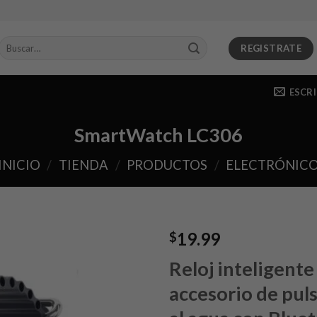
Buscar
REGISTRATE
por:
ESCR
SmartWatch LC306
INICIO
/
TIENDA
/
PRODUCTOS
/
ELECTRÓNIC
19.99
$
Reloj inteligente
Añadir
a la
accesorio de pul
lista de
deseos