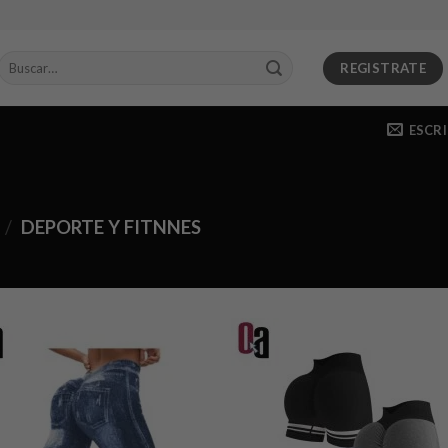
Buscar
REGISTRATE
por:
ESCR
/
DEPORTE Y FITNNES
Añadir
Aña
a la
a l
lista de
lista
deseos
des