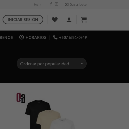
Suscribete
Login
INICIAR SESIÓN
IBENOS
HORARIOS
+507 6351-0749
dir
Añadir
a
a la
 de
lista de
eos
deseos