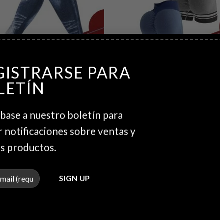
+
GISTRARSE PARA
ns deportivos
Bicicletero con rayas
00
$
10.00
LETÍN
base a nuestro boletín para
r notificaciones sobre ventas y
Añadir
a la
lista de
s productos.
deseos