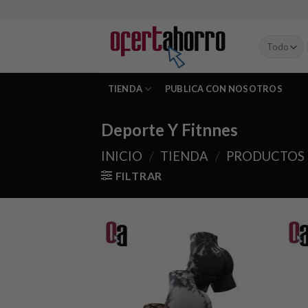
Skip
to
content
TIENDA
PUBLICA CON NOSOTROS
Deporte Y Fitnnes
INICIO
/
TIENDA
/
PRODUCTOS
FILTRAR
Añadir
a la
lista de
deseos