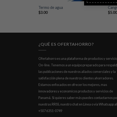
Termo de agua
Cang
$
3.00
$
5.0
¿QUÉ ES OFERTAHORRO?
Ofertahorro es una plataforma de productos y servici
On-line. Tenemos a un equipo preparado para respal
las publicaciones de nuestros aliados comerciales y la
satisfacción plena de nuestros clientes ahorradores.
Estamos enfocados en ofrecer los mejores, mas
innovadores y economicos productos y servicios de
Panamá.
Si quieres saber más puedes contactarnos po
nuestras RRSS, nuestro chat en Línea o vía Whatsapp al
+507 6351-0749