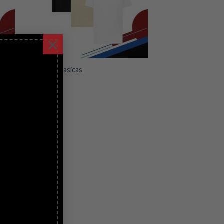
×
+
Camisetas basicas
$
5.00