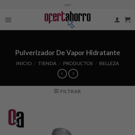
Skip
Login
to
content
Pulverizador De Vapor Hidratante
INICIO
/
TIENDA
/
PRODUCTOS
/
BELLEZA
FILTRAR
Añadir
a la