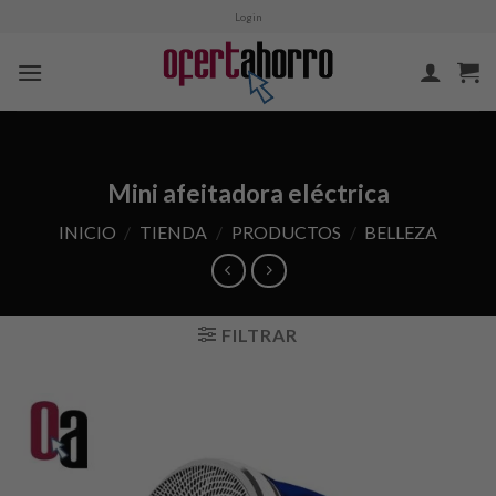
Skip
Login
to
content
Mini afeitadora eléctrica
INICIO
/
TIENDA
/
PRODUCTOS
/
BELLEZA
FILTRAR
Añadir
a la