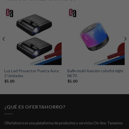
Añadir
Añadir
a la
a la
lista de
lista de
deseos
deseos
Luz Led Proyector Puerta Auto
Bafle multi-función colorful night
2 Unidades
NE70
$
5.00
$
5.00
¿QUÉ ES OFERTAHORRO?
Ofertahorro es una plataforma de productos y servicios On-line. Tenemos