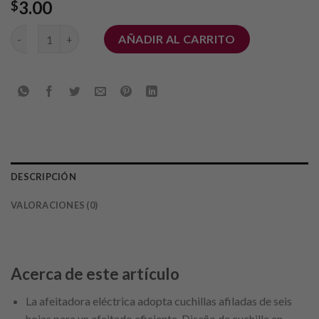
3.00
$
Mini afeitadora eléctrica cantidad
AÑADIR AL CARRITO
DESCRIPCIÓN
VALORACIONES (0)
Acerca de este artículo
La afeitadora eléctrica adopta cuchillas afiladas de seis
hojas para un afeitado eficiente. Diseño de cuchilla en